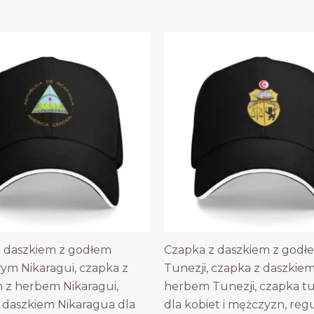
 daszkiem z godłem
Czapka z daszkiem z godł
m Nikaragui, czapka z
Tunezji, czapka z daszkiem
 z herbem Nikaragui,
herbem Tunezji, czapka t
 daszkiem Nikaragua dla
dla kobiet i mężczyzn, re