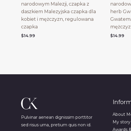
narodowym Malezji, czapka z
narodow
daszkiem Malezyjska czapka dla
herb Gwa
kobiet i mężczyzn, regulowana
Gwatemal
czapka
mężczyz
$
14.99
$
14.99
Infor
About M
Pulvinar aenean dignissim porttitor
My story
sed risus urna, pretium quis non id.
Awards 