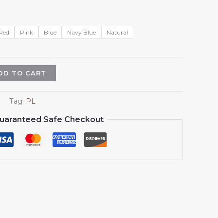
e
Red
Pink
Blue
Navy Blue
Natural
DD TO CART
Tag:
PL
uaranteed Safe Checkout