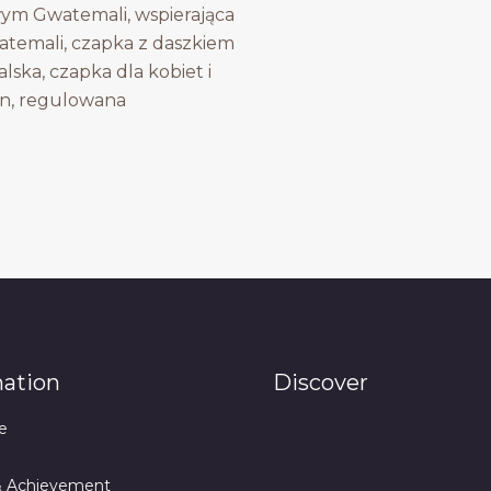
ym Gwatemali, wspierająca
temali, czapka z daszkiem
ska, czapka dla kobiet i
n, regulowana
mation
Discover
e
& Achievement