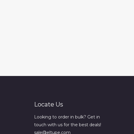
Locate Us
Looking to order in bulk? Get in
touch with us for the best deals!
sale@eltupe.com