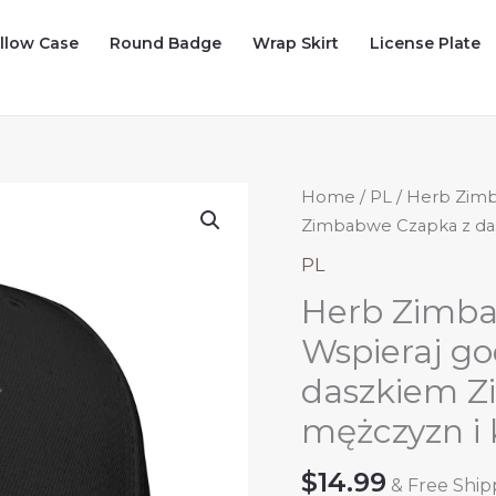
illow Case
Round Badge
Wrap Skirt
License Plate
Home
/
PL
/ Herb Zimb
Zimbabwe Czapka z das
PL
Herb Zimba
Wspieraj g
daszkiem Z
mężczyzn i 
$
14.99
& Free Ship