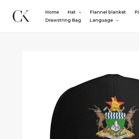
Skip
to
Home
Hat
Flannel blanket
P
content
Drawstring Bag
Language