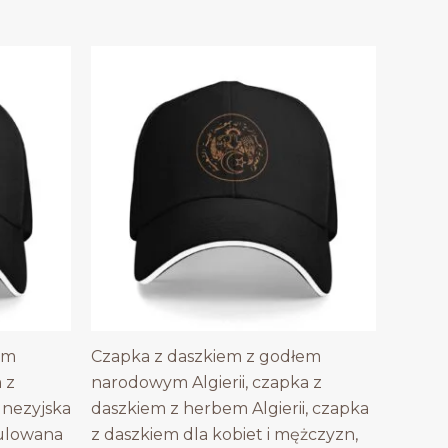
em
Czapka z daszkiem z godłem
 z
narodowym Algierii, czapka z
unezyjska
daszkiem z herbem Algierii, czapka
gulowana
z daszkiem dla kobiet i mężczyzn,