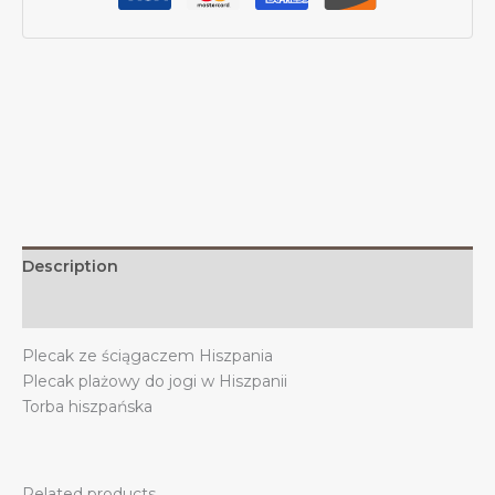
plażowy,
lekki,
sportowy,
na
siłownię,
ze
sznurkiem,
hiszpański,
dekoracja
na
zewnątrz
Description
quantity
Additional information
Plecak ze ściągaczem Hiszpania
Plecak plażowy do jogi w Hiszpanii
Torba hiszpańska
Related products