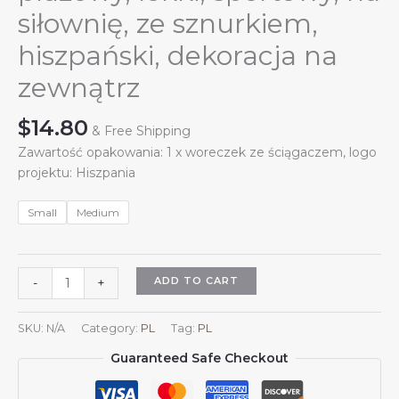
siłownię, ze sznurkiem,
hiszpański, dekoracja na
zewnątrz
$
14.80
& Free Shipping
Zawartość opakowania: 1 x woreczek ze ściągaczem, logo
projektu: Hiszpania
Small
Medium
Hiszpański
ADD TO CART
-
+
plecak
ze
SKU:
N/A
Category:
PL
Tag:
PL
ściągaczem
Guaranteed Safe Checkout
do
jogi,