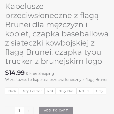
Kapelusze
przeciwsłoneczne z flagą
Brunei dla mężczyzn i
kobiet, czapka baseballowa
z siateczki kowbojskiej z
flagą Brunei, czapka typu
trucker z brunejskim logo
$
14.99
& Free Shipping
W zestawie: 1 x kapelusz przeciwsłoneczny z flagą Brunei
Black
Deep Heather
Red
Navy Blue
Natural
Gray
Kapelusze
ADD TO CART
-
+