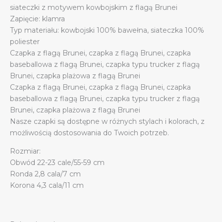
siateczki z motywem kowbojskim z flagą Brunei
brunejskim
Zapięcie: klamra
logo
Typ materiału: kowbojski 100% bawełna, siateczka 100%
quantity
poliester
Czapka z flagą Brunei, czapka z flagą Brunei, czapka
baseballowa z flagą Brunei, czapka typu trucker z flagą
Brunei, czapka plażowa z flagą Brunei
Czapka z flagą Brunei, czapka z flagą Brunei, czapka
baseballowa z flagą Brunei, czapka typu trucker z flagą
Brunei, czapka plażowa z flagą Brunei
Nasze czapki są dostępne w różnych stylach i kolorach, z
możliwością dostosowania do Twoich potrzeb.
Rozmiar:
Obwód 22-23 cale/55-59 cm
Ronda 2,8 cala/7 cm
Korona 4,3 cala/11 cm