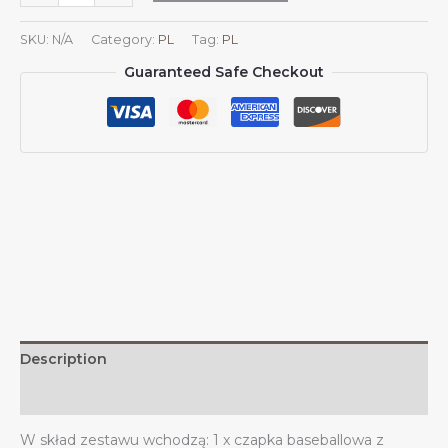
przeciwsłoneczne
z
SKU:
N/A
Category:
PL
Tag:
PL
flagą
Guaranteed Safe Checkout
Brunei
dla
mężczyzn
i
kobiet,
czapka
baseballowa
z
siateczki
kowbojskiej
z
flagą
Brunei,
Description
czapka
typu
Additional information
trucker
W skład zestawu wchodzą: 1 x czapka baseballowa z
z