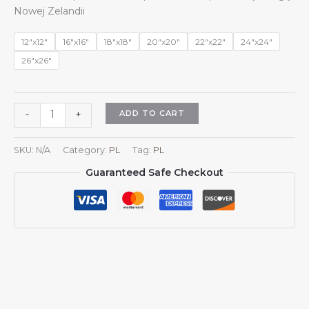
$13.99
Nowej Zelandii
through
$15.99
12"x12"
16"x16"
18"x18"
20"x20"
22"x22"
24"x24"
26"x26"
Kwadratowe
ADD TO CART
-
+
poszewki
na
SKU:
N/A
Category:
PL
Tag:
PL
poduszki
Guaranteed Safe Checkout
z
flagą
Nowej
Zelandii
na
kanapę
i
sofę
do