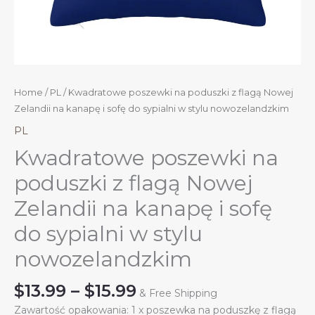
Home
/
PL
/ Kwadratowe poszewki na poduszki z flagą Nowej
Zelandii na kanapę i sofę do sypialni w stylu nowozelandzkim
PL
Kwadratowe poszewki na
poduszki z flagą Nowej
Zelandii na kanapę i sofę
do sypialni w stylu
nowozelandzkim
Price
$
13.99
–
$
15.99
& Free Shipping
range:
Zawartość opakowania: 1 x poszewka na poduszkę z flagą