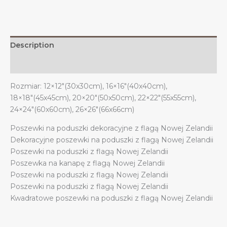
sypialni
w
stylu
nowozelandzkim
Description
quantity
Additional information
Rozmiar: 12×12″(30x30cm), 16×16″(40x40cm),
18×18″(45x45cm), 20×20″(50x50cm), 22×22″(55x55cm),
24×24″(60x60cm), 26×26″(66x66cm)
Poszewki na poduszki dekoracyjne z flagą Nowej Zelandii
Dekoracyjne poszewki na poduszki z flagą Nowej Zelandii
Poszewki na poduszki z flagą Nowej Zelandii
Poszewka na kanapę z flagą Nowej Zelandii
Poszewki na poduszki z flagą Nowej Zelandii
Poszewki na poduszki z flagą Nowej Zelandii
Kwadratowe poszewki na poduszki z flagą Nowej Zelandii