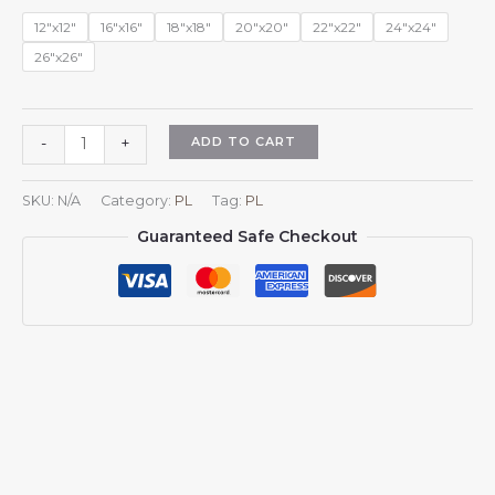
$15.99
12"x12"
16"x16"
18"x18"
20"x20"
22"x22"
24"x24"
26"x26"
Kwadratowe
ADD TO CART
-
+
poszewki
na
SKU:
N/A
Category:
PL
Tag:
PL
poduszki
Guaranteed Safe Checkout
z
flagą
Paragwaju
na
kanapę
i
sofę
w
stylu
paragwajskim
quantity