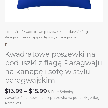
Home
/
PL
/ Kwadratowe poszewki na poduszki z flagą
Paragwaju na kanapę i sofę w stylu paragwajskim
PL
Kwadratowe poszewki na
poduszki z flagą Paragwaju
na kanapę i sofę w stylu
paragwajskim
Price
$
13.99
–
$
15.99
& Free Shipping
range:
Zawartość opakowania: 1 x poszewka na poduszkę z flagą
$13.99
Paragwaju
through