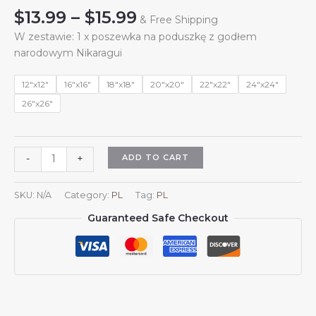
Price
$
13.99
–
$
15.99
& Free Shipping
range:
W zestawie: 1 x poszewka na poduszkę z godłem
$13.99
narodowym Nikaragui
through
$15.99
12"x12"
16"x16"
18"x18"
20"x20"
22"x22"
24"x24"
26"x26"
Kwadratowe
ADD TO CART
-
+
poszewki
na
SKU:
N/A
Category:
PL
Tag:
PL
poduszki
Guaranteed Safe Checkout
z
herbem
Nikaragui
i
godłem
narodowym,
poszewka