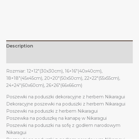
na
poduszkę
na
kanapę
i
sofę
Description
w
Nikaragui
Additional information
quantity
Rozmiar: 12×12″(30x30cm), 16×16″(40x40cm),
18×18″(45x45cm), 20×20″(50x50cm), 22×22″(55x55cm),
24×24″(60x60cm), 26×26″(66x66cm)
Poszewki na poduszki dekoracyjne z herbem Nikaragui
Dekoracyjne poszewki na poduszki z herbem Nikaragui
Poszewki na poduszki z herbem Nikaragui
Poszewka na poduszkę na kanapę w Nikaragui
Poszewki na poduszki na sofę z godłem narodowym
Nikaragui