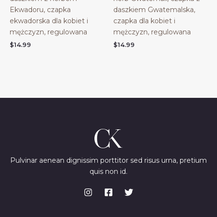
Ekwadoru, czapka
daszkiem Gwatemalska,
ekwadorska dla kobiet i
czapka dla kobiet i
mężczyzn, regulowana
mężczyzn, regulowana
$
14.99
$
14.99
Pulvinar aenean dignissim porttitor sed risus urna, pretium
quis non id.