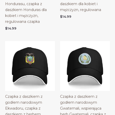
Hondurasu, czapka z
daszkiem dla kobiet i
daszkiem Honduras dla
mężczyzn, regulowana
kobiet i mężczyzn,
$
14.99
regulowana czapka
$
14.99
Czapka z daszkiem z
Czapka z daszkiem z
godłem narodowym
godłem narodowym
Ekwadoru, czapka z
Gwatemali, wspierająca
daszkiem z herbem
herb Gwatemali, czapka z