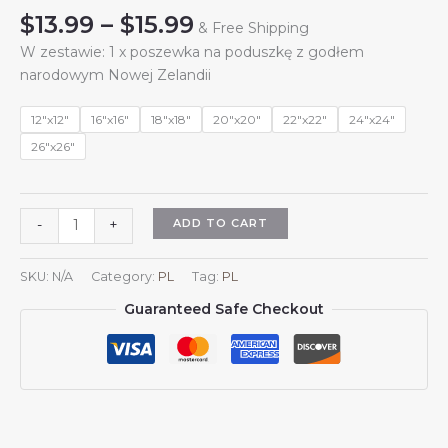
Price
$
13.99
–
$
15.99
& Free Shipping
range:
W zestawie: 1 x poszewka na poduszkę z godłem
$13.99
narodowym Nowej Zelandii
through
$15.99
12"x12"
16"x16"
18"x18"
20"x20"
22"x22"
24"x24"
26"x26"
Kwadratowe
ADD TO CART
-
+
poszewki
na
SKU:
N/A
Category:
PL
Tag:
PL
poduszki
Guaranteed Safe Checkout
z
herbem
Nowej
Zelandii
i
godłem
narodowym