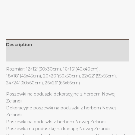
na
kanapę
i
sofę
w
stylu
Description
nowozelandzkim
quantity
Additional information
Rozmiar: 12×12″(30x30cm), 16×16″(40x40cm),
18×18″(45x45cm), 20×20″(50x50cm), 22×22″(55x55cm),
24×24″(60x60cm), 26×26″(66x66cm)
Poszewki na poduszki dekoracyjne z herbem Nowej
Zelandii
Dekoracyjne poszewki na poduszki z herbem Nowej
Zelandii
Poszewki na poduszki z herbem Nowej Zelandii
Poszewka na poduszkę na kanapę Nowej Zelandii