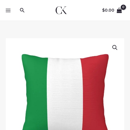
Skip
Search
to
$
0.00
content