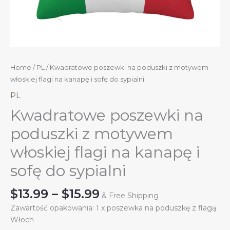
Home
/
PL
/ Kwadratowe poszewki na poduszki z motywem
włoskiej flagi na kanapę i sofę do sypialni
PL
Kwadratowe poszewki na
poduszki z motywem
włoskiej flagi na kanapę i
sofę do sypialni
Price
$
13.99
–
$
15.99
& Free Shipping
range:
Zawartość opakowania: 1 x poszewka na poduszkę z flagą
$13.99
Włoch
through