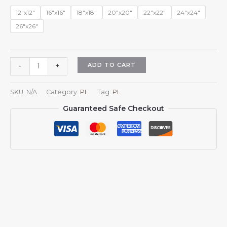
$15.99
12"x12"
16"x16"
18"x18"
20"x20"
22"x22"
24"x24"
26"x26"
Kwadratowe
ADD TO CART
-
+
poszewki
na
SKU:
N/A
Category:
PL
Tag:
PL
poduszki
Guaranteed Safe Checkout
z
motywem
włoskiej
flagi
na
kanapę
i
sofę
do
sypialni
quantity