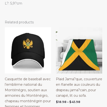
L?: 5,9?cm
Related products
Casquette de baseball avec
Plaid Jama?que, couverture
l’emblème national du
en flanelle aux couleurs du
Monténégro, soutien aux
drapeau jama?cain, pour
armoiries du Monténégro,
canapé, lit ou sofa.
chapeau monténégrin pour
Price
$
18.98
–
$
45.98
range:
femmes et hommes,