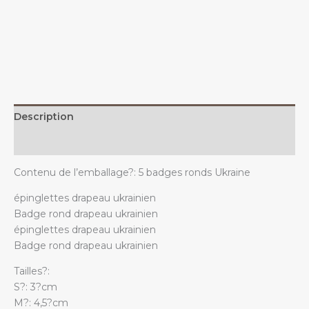
Je
soutiens
l'Ukraine
?,
avec
motif
drapeau
Description
ukrainien
quantity
Additional information
Contenu de l’emballage?: 5 badges ronds Ukraine
épinglettes drapeau ukrainien
Badge rond drapeau ukrainien
épinglettes drapeau ukrainien
Badge rond drapeau ukrainien
Tailles?:
S?: 3?cm
M?: 4,5?cm