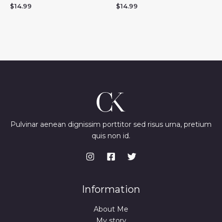
$
14.99
$
14.99
Pulvinar aenean dignissim porttitor sed risus urna, pretium
quis non id.
Information
About Me
My story