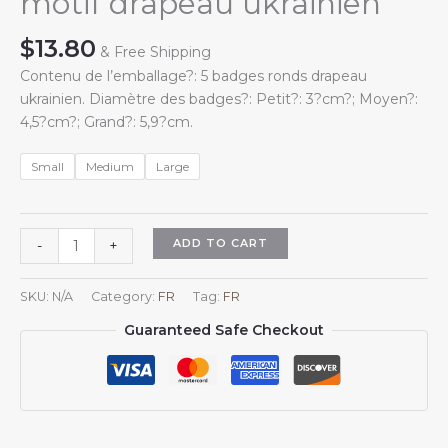
motif drapeau ukrainien
$
13.80
& Free Shipping
Contenu de l’emballage?: 5 badges ronds drapeau
ukrainien. Diamètre des badges?: Petit?: 3?cm?; Moyen?:
4,5?cm?; Grand?: 5,9?cm.
Small
Medium
Large
Lot
ADD TO CART
-
+
de
5
SKU:
N/A
Category:
FR
Tag:
FR
badges
Guaranteed Safe Checkout
ronds
de
soutien
à
l'Ukraine
?