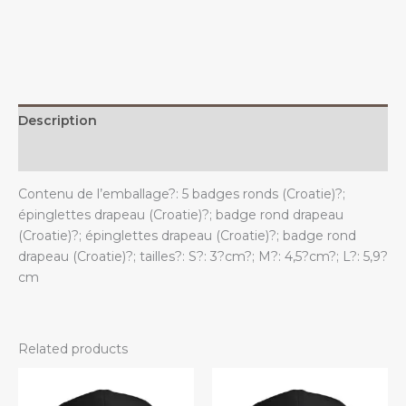
le
drapeau
croate.
quantity
Description
Additional information
Contenu de l’emballage?: 5 badges ronds (Croatie)?;
épinglettes drapeau (Croatie)?; badge rond drapeau
(Croatie)?; épinglettes drapeau (Croatie)?; badge rond
drapeau (Croatie)?; tailles?: S?: 3?cm?; M?: 4,5?cm?; L?: 5,9?
cm
Related products