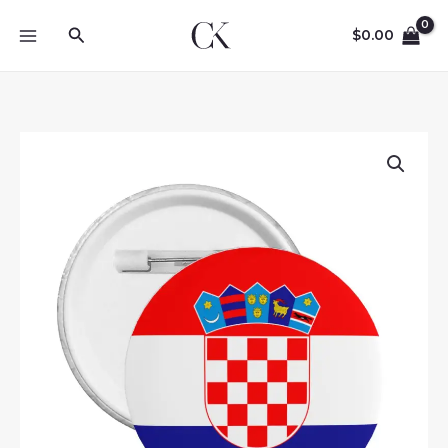
Skip
Search
to
$
0.00
content