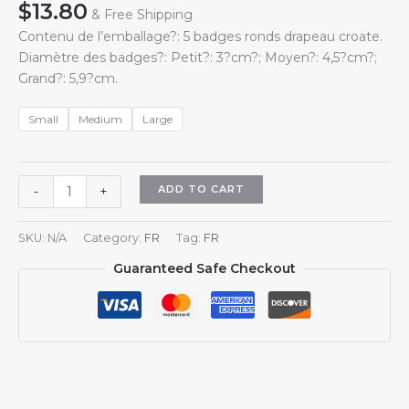
$
13.80
& Free Shipping
Contenu de l’emballage?: 5 badges ronds drapeau croate.
Diamètre des badges?: Petit?: 3?cm?; Moyen?: 4,5?cm?;
Grand?: 5,9?cm.
Small
Medium
Large
Lot
ADD TO CART
-
+
de
5
SKU:
N/A
Category:
FR
Tag:
FR
badges
Guaranteed Safe Checkout
ronds
??
Je
soutiens
la
Croatie??
avec