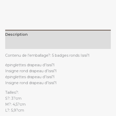
le
drapeau
israélien
quantity
Description
Additional information
Contenu de l’emballage?: 5 badges ronds Isra?l
épinglettes drapeau d’Isra?l
Insigne rond drapeau d’Isra?l
épinglettes drapeau d’Isra?l
Insigne rond drapeau d’Isra?l
Tailles?:
S?: 3?cm
M?: 4,5?cm
L?: 5,9?cm