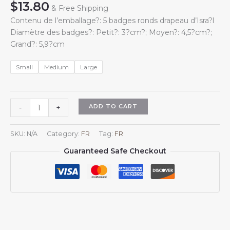
$
13.80
& Free Shipping
Contenu de l’emballage?: 5 badges ronds drapeau d’Isra?l
Diamètre des badges?: Petit?: 3?cm?; Moyen?: 4,5?cm?;
Grand?: 5,9?cm
Small
Medium
Large
Lot
ADD TO CART
-
+
de
5
SKU:
N/A
Category:
FR
Tag:
FR
badges
Guaranteed Safe Checkout
ronds
??
Soutien
à
Isra?
l??
avec