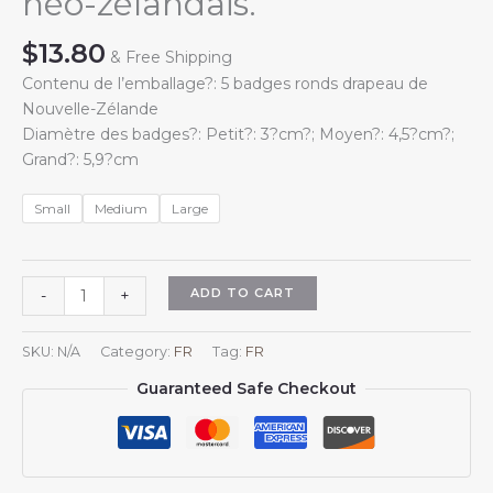
néo-zélandais.
$
13.80
& Free Shipping
Contenu de l’emballage?: 5 badges ronds drapeau de
Nouvelle-Zélande
Diamètre des badges?: Petit?: 3?cm?; Moyen?: 4,5?cm?;
Grand?: 5,9?cm
Small
Medium
Large
Lot
ADD TO CART
-
+
de
5
SKU:
N/A
Category:
FR
Tag:
FR
badges
Guaranteed Safe Checkout
ronds
??
Soutien
à
la