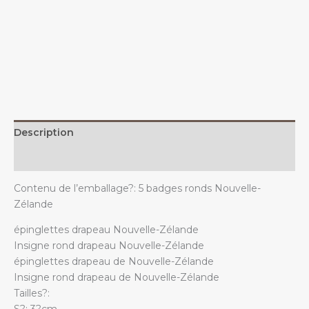
Nouvelle-
Zélande??
avec
le
drapeau
néo-
zélandais.
quantity
Description
Additional information
Contenu de l’emballage?: 5 badges ronds Nouvelle-
Zélande
épinglettes drapeau Nouvelle-Zélande
Insigne rond drapeau Nouvelle-Zélande
épinglettes drapeau de Nouvelle-Zélande
Insigne rond drapeau de Nouvelle-Zélande
Tailles?:
S?: 3?cm