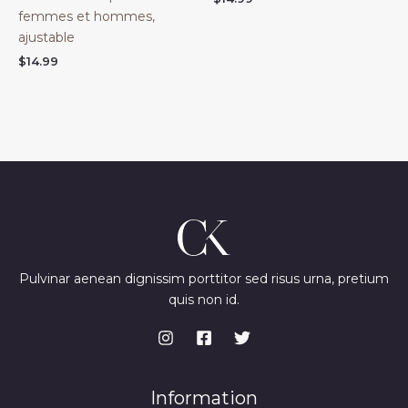
femmes et hommes,
ajustable
$
14.99
Pulvinar aenean dignissim porttitor sed risus urna, pretium
quis non id.
Information