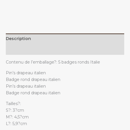
drapeau
italien
quantity
Description
Additional information
Contenu de l’emballage?: 5 badges ronds Italie
Pin’s drapeau italien
Badge rond drapeau italien
Pin’s drapeau italien
Badge rond drapeau italien
Tailles?:
S?: 3?cm
M?: 4,5?cm
L?: 5,9?cm