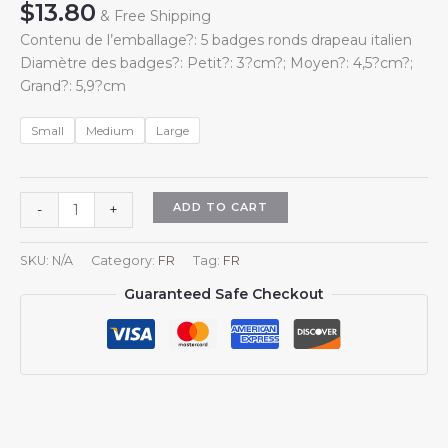
$
13.80
& Free Shipping
Contenu de l’emballage?: 5 badges ronds drapeau italien
Diamètre des badges?: Petit?: 3?cm?; Moyen?: 4,5?cm?;
Grand?: 5,9?cm
Small
Medium
Large
Lot
ADD TO CART
-
+
de
5
SKU:
N/A
Category:
FR
Tag:
FR
badges
Guaranteed Safe Checkout
ronds
??
Soutien
à
l'Italie??
avec
le