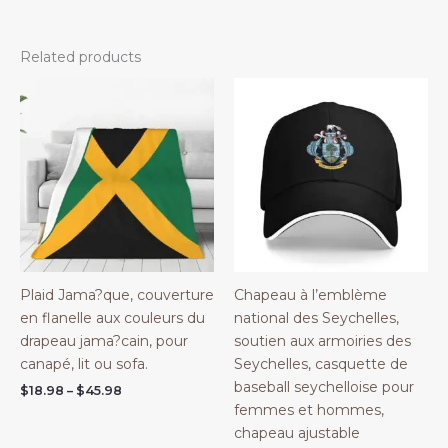
Related products
Plaid Jama?que, couverture
Chapeau à l’emblème
en flanelle aux couleurs du
national des Seychelles,
drapeau jama?cain, pour
soutien aux armoiries des
canapé, lit ou sofa.
Seychelles, casquette de
baseball seychelloise pour
Price
$
18.98
–
$
45.98
range:
femmes et hommes,
$18.98
chapeau ajustable
through