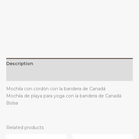
ideal
para
yoga,
playa,
gimnasio,
deportes,
decoración
al
aire
Description
libre.
quantity
Additional information
Mochila con cordón con la bandera de Canadá
Mochila de playa para yoga con la bandera de Canadá
Bolsa
Related products