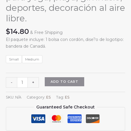
deportes, decoración al aire
libre.
$
14.80
& Free Shipping
El paquete incluye: 1 bolsa con cordón, dise?o de logotipo:
bandera de Canadá.
Small
Medium
Mochila
ADD TO CART
-
+
con
cordón
SKU:
N/A
Category:
ES
Tag:
ES
con
Guaranteed Safe Checkout
la
bandera
de
Canadá,