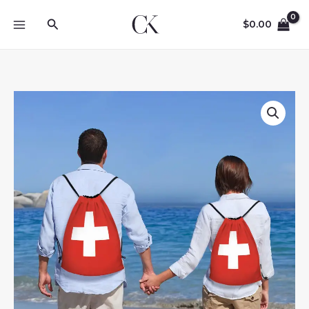
Skip
Search
to
$
0.00
content