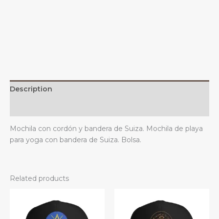
para
yoga,
playa,
gimnasio,
deportes,
decoración
al
aire
Description
libre
quantity
Additional information
Mochila con cordón y bandera de Suiza. Mochila de playa
para yoga con bandera de Suiza. Bolsa.
Related products