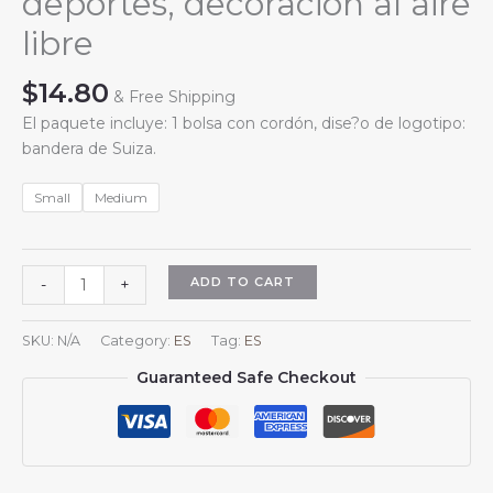
deportes, decoración al aire
libre
$
14.80
& Free Shipping
El paquete incluye: 1 bolsa con cordón, dise?o de logotipo:
bandera de Suiza.
Small
Medium
Mochila
ADD TO CART
-
+
con
cordón
SKU:
N/A
Category:
ES
Tag:
ES
con
Guaranteed Safe Checkout
la
bandera
de
Suiza,
ideal