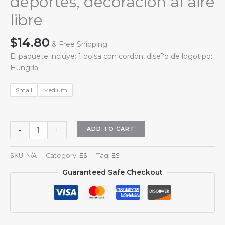
deportes, decoración al aire
libre
$
14.80
& Free Shipping
El paquete incluye: 1 bolsa con cordón, dise?o de logotipo:
Hungría
Small
Medium
Mochila
ADD TO CART
-
+
con
cordón
SKU:
N/A
Category:
ES
Tag:
ES
húngara
Guaranteed Safe Checkout
para
yoga,
playa,
ligera,
para