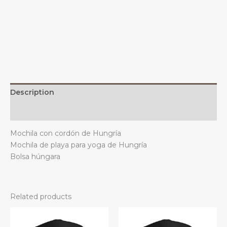
gimnasio,
deportes,
decoración
al
aire
libre
quantity
Description
Additional information
Mochila con cordón de Hungría
Mochila de playa para yoga de Hungría
Bolsa húngara
Related products