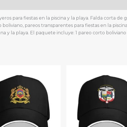
bufanda
de
gasa
eros para fiestas en la piscina y la playa. Falda corta de
quantity
a?o boliviano, pareos transparentes para fiestas en la pisci
cina y la playa. El paquete incluye: 1 pareo corto bolivian