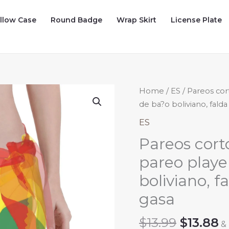
illow Case
Round Badge
Wrap Skirt
License Plate
Home
/
ES
/ Pareos cor
de ba?o boliviano, fald
ES
Pareos cort
pareo playe
boliviano, f
gasa
Origina
C
$
13.99
$
13.88
&