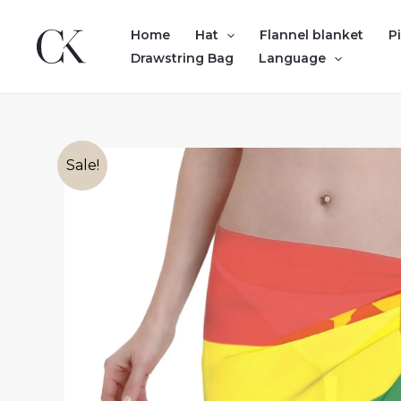
Skip
to
Home
Hat
Flannel blanket
P
content
Drawstring Bag
Language
Sale!