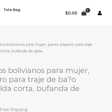
Tote Bag
$
0.00
tos bolivianos para mujer, pareo playero para traje
a corta, bufanda de gasa
os bolivianos para mujer,
ro para traje de ba?o
alda corta, bufanda de
l
urrent
 Free Shipping