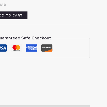
rice
via
:
13.88.
DD TO CART
uaranteed Safe Checkout