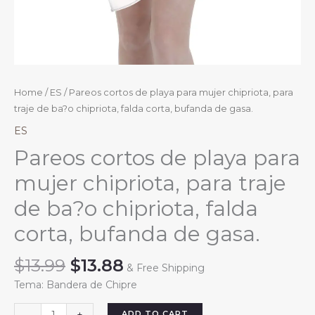
Home
/
ES
/ Pareos cortos de playa para mujer chipriota, para
traje de ba?o chipriota, falda corta, bufanda de gasa.
ES
Pareos cortos de playa para
mujer chipriota, para traje
de ba?o chipriota, falda
corta, bufanda de gasa.
Original
Current
$
13.99
$
13.88
& Free Shipping
price
price
Tema: Bandera de Chipre
was:
is:
$13.99.
$13.88.
Pareos
ADD TO CART