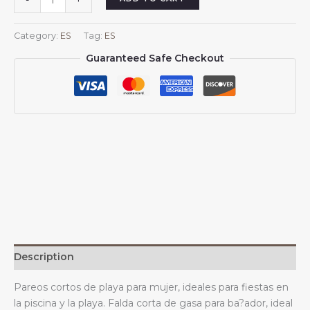
-
+
cortos
de
Category:
ES
Tag:
ES
playa
Guaranteed Safe Checkout
para
mujer
chipriota,
para
traje
de
ba?
o
chipriota,
falda
corta,
bufanda
de
Description
gasa.
quantity
Pareos cortos de playa para mujer, ideales para fiestas en
la piscina y la playa. Falda corta de gasa para ba?ador, ideal