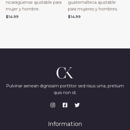
nicaragüense ajustable para
guatemalteca ajustable
mujer y hombre.
para mujeres y hombres.
$
14.99
$
14.99
Pulvinar aenean dignissim porttitor sed risus urna, pretium
quis non id.
Information