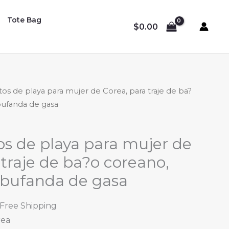
Tote Bag
$
0.00
tos de playa para mujer de Corea, para traje de ba?
 bufanda de gasa
os de playa para mujer de
 traje de ba?o coreano,
, bufanda de gasa
l
urrent
 Free Shipping
rice
rea