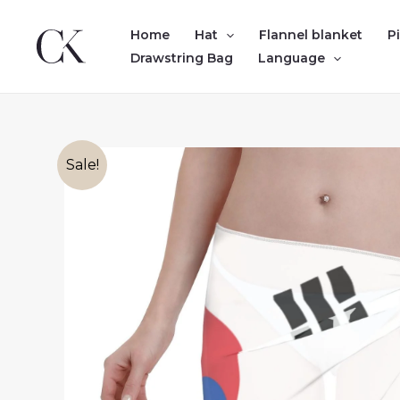
Skip
to
Home
Hat
Flannel blanket
P
content
Drawstring Bag
Language
Sale!