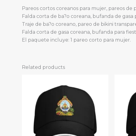
Pareos cortos coreanos para mujer, pareos de pl
Falda corta de ba?o coreana, bufanda de gasa pa
Traje de ba?o coreano, pareo de bikini transpare
Falda corta de gasa coreana, bufanda para fiesta
El paquete incluye: 1 pareo corto para mujer.
Related products