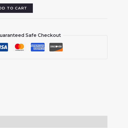
:
13.88.
DD TO CART
uaranteed Safe Checkout