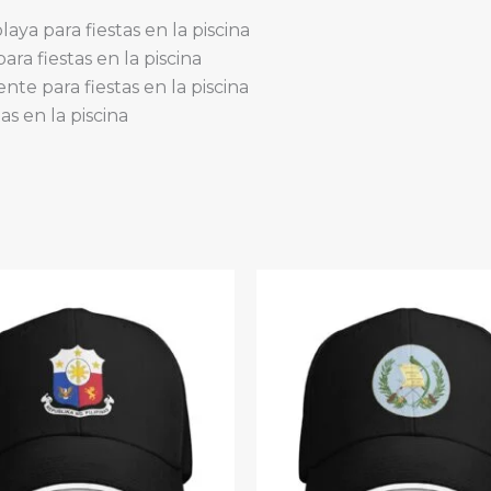
de
aya para fiestas en la piscina
gasa
ra fiestas en la piscina
quantity
nte para fiestas en la piscina
s en la piscina