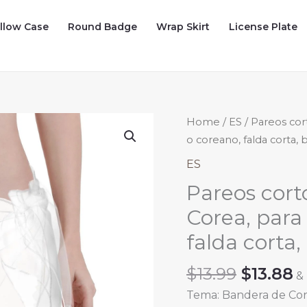
illow Case
Round Badge
Wrap Skirt
License Plate
Home
/
ES
/ Pareos cor
o coreano, falda corta,
ES
Pareos cort
Corea, para
falda corta
Origina
C
$
13.99
$
13.88
&
price
p
Tema: Bandera de Co