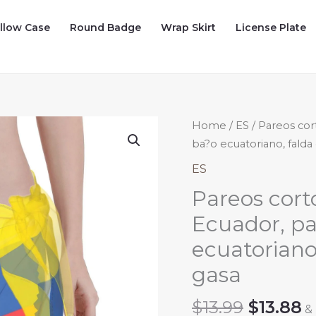
illow Case
Round Badge
Wrap Skirt
License Plate
Home
/
ES
/ Pareos cor
ba?o ecuatoriano, falda
ES
Pareos cort
Ecuador, pa
ecuatoriano
gasa
Origina
C
$
13.99
$
13.88
&