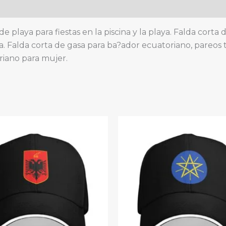
corta,
bufanda
de
e playa para fiestas en la piscina y la playa. Falda corta
gasa
ya. Falda corta de gasa para ba?ador ecuatoriano, pareos t
quantity
riano para mujer.