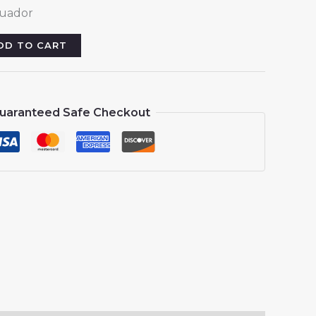
rice
cuador
:
13.88.
DD TO CART
uaranteed Safe Checkout