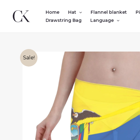
Skip
to
Home
Hat
Flannel blanket
P
content
Drawstring Bag
Language
Sale!