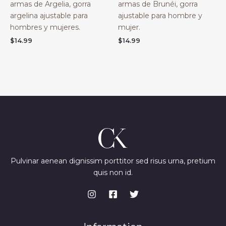
armas de Argelia, gorra
armas de Brunéi, gorra
argelina ajustable para
ajustable para hombre y
hombres y mujeres.
mujer.
$
14.99
$
14.99
Pulvinar aenean dignissim porttitor sed risus urna, pretium
quis non id.