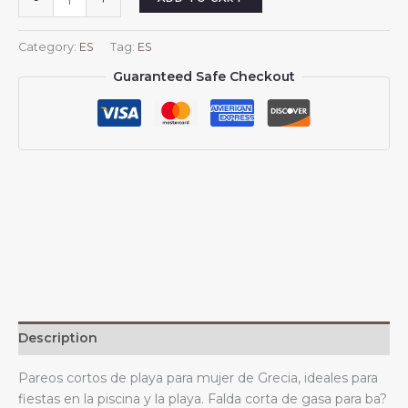
-
+
cortos
de
Category:
ES
Tag:
ES
playa
Guaranteed Safe Checkout
para
mujer
de
Grecia,
para
traje
de
ba?
o
griego,
falda
corta,
bufanda
Description
de
gasa
Pareos cortos de playa para mujer de Grecia, ideales para
quantity
fiestas en la piscina y la playa. Falda corta de gasa para ba?