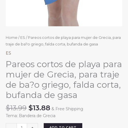
Home
/
ES
/ Pareos cortos de playa para mujer de Grecia, para
traje de ba?o griego, falda corta, bufanda de gasa
ES
Pareos cortos de playa para
mujer de Grecia, para traje
de ba?o griego, falda corta,
bufanda de gasa
Original
Current
$
13.99
$
13.88
& Free Shipping
price
price
Tema: Bandera de Grecia
was:
is:
$13.99.
$13.88.
Pareos
ADD TO CART