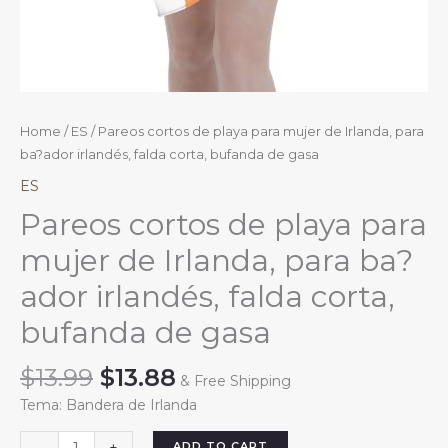
Home
/
ES
/ Pareos cortos de playa para mujer de Irlanda, para
ba?ador irlandés, falda corta, bufanda de gasa
ES
Pareos cortos de playa para
mujer de Irlanda, para ba?
ador irlandés, falda corta,
bufanda de gasa
Original
Current
$
13.99
$
13.88
& Free Shipping
price
price
Tema: Bandera de Irlanda
was:
is:
$13.99.
$13.88.
Pareos
ADD TO CART