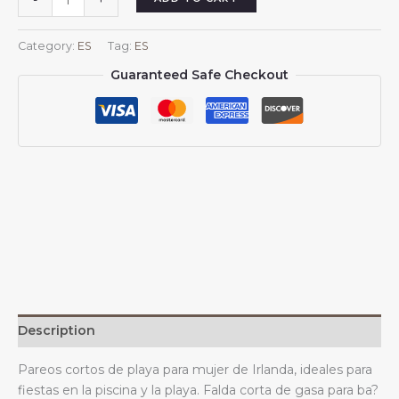
-
+
cortos
de
Category:
ES
Tag:
ES
playa
Guaranteed Safe Checkout
para
mujer
de
Irlanda,
para
ba?
ador
irlandés,
falda
corta,
bufanda
de
gasa
Description
quantity
Pareos cortos de playa para mujer de Irlanda, ideales para
fiestas en la piscina y la playa. Falda corta de gasa para ba?