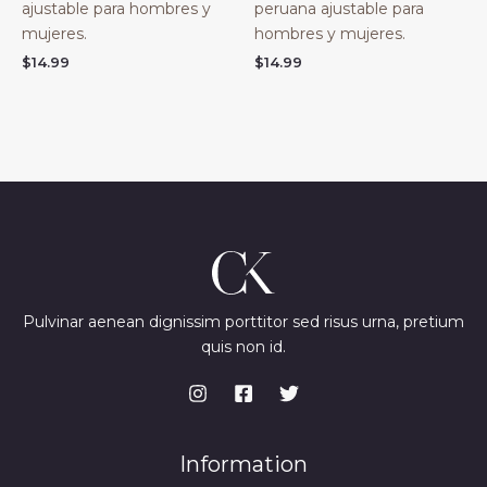
ajustable para hombres y
peruana ajustable para
mujeres.
hombres y mujeres.
$
14.99
$
14.99
Pulvinar aenean dignissim porttitor sed risus urna, pretium
quis non id.
Information