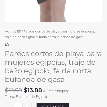
Home
/
ES
/ Pareos cortos de playa para mujeres egipcias,
traje de ba?o egipcio, falda corta, bufanda de gasa
ES
Pareos cortos de playa para
mujeres egipcias, traje de
ba?o egipcio, falda corta,
bufanda de gasa
Original
Current
$
13.99
$
13.88
& Free Shipping
price
price
Tema: Bandera de Egipto
was:
is:
$13.99.
$13.88.
Pareos
ADD TO CART