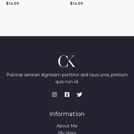
$
14.99
$
14.99
Pulvinar aenean dignissim porttitor sed risus urna, pretium
quis non id.
Information
About Me
My story