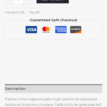
-
+
cortos
de
Category:
ES
Tag:
ES
playa
Guaranteed Safe Checkout
para
mujeres
egipcias,
traje
de
ba?
o
egipcio,
falda
corta,
bufanda
de
gasa
Description
quantity
Pareos cortos egipcios para mujer, pareos de playa para
fiestas en la piscina y la playa. Falda corta de gasa para ba?