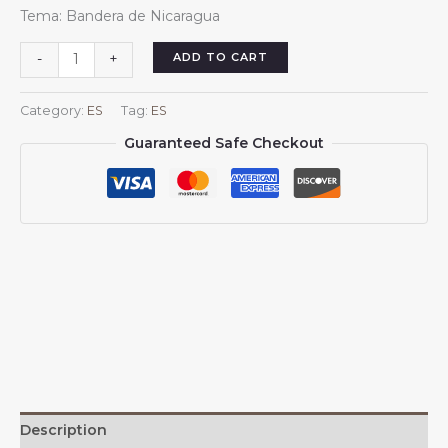
price
price
Tema: Bandera de Nicaragua
was:
is:
$13.99.
$13.88.
Pareos
ADD TO CART
-
+
cortos
nicaragüenses
Category:
ES
Tag:
ES
para
Guaranteed Safe Checkout
mujer,
pareo
playero
para
traje
de
ba?
o
nicaragüense,
falda
corta,
bufanda
de
Description
gasa