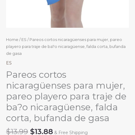
Home
/
ES
/ Pareos cortos nicaragüenses para mujer, pareo
playero para traje de ba?o nicaragüense, falda corta, bufanda
de gasa
ES
Pareos cortos
nicaragüenses para mujer,
pareo playero para traje de
ba?o nicaragüense, falda
corta, bufanda de gasa
Original
Current
$
13.99
$
13.88
& Free Shipping