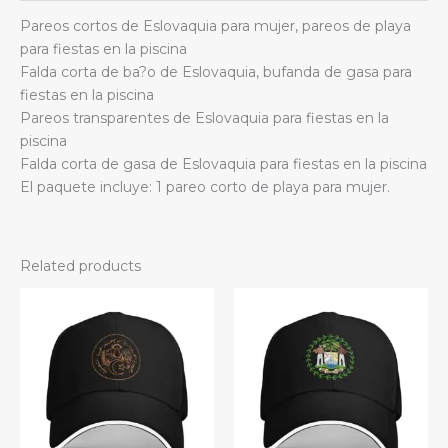
gasa
Pareos cortos de Eslovaquia para mujer, pareos de playa
quantity
para fiestas en la piscina
Falda corta de ba?o de Eslovaquia, bufanda de gasa para
fiestas en la piscina
Pareos transparentes de Eslovaquia para fiestas en la
piscina
Falda corta de gasa de Eslovaquia para fiestas en la piscina
El paquete incluye: 1 pareo corto de playa para mujer.
Related products