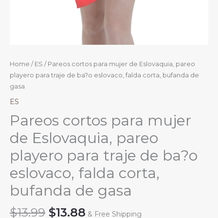
Home
/
ES
/ Pareos cortos para mujer de Eslovaquia, pareo
playero para traje de ba?o eslovaco, falda corta, bufanda de
gasa
ES
Pareos cortos para mujer
de Eslovaquia, pareo
playero para traje de ba?o
eslovaco, falda corta,
bufanda de gasa
Original
Current
$
13.99
$
13.88
& Free Shipping