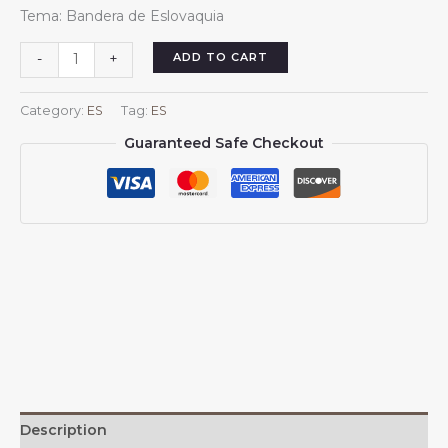
price
price
Tema: Bandera de Eslovaquia
was:
is:
$13.99.
$13.88.
Pareos
ADD TO CART
-
+
cortos
para
Category:
ES
Tag:
ES
mujer
Guaranteed Safe Checkout
de
Eslovaquia,
pareo
playero
para
traje
de
ba?
o
eslovaco,
falda
corta,
bufanda
Description
de