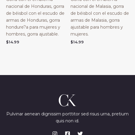
nacional de Honduras, gorra
nacional de Malasia, gorra
de béisbol con el escudo de
de béisbol con el escudo de
armas de Honduras, gorra
armas de Malasia, gorra
hondure?a para mujeres y
ajustable para hombres y
hombres, gorra ajustable.
mujeres.
$
14.99
$
14.99
Pulvinar aenean dignissim porttitor sed risus urna, pretium
quis non id.