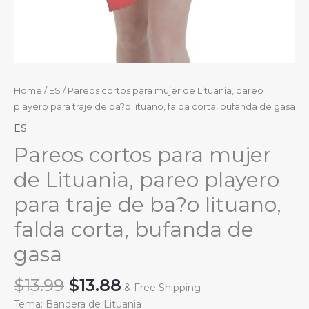
Home
/
ES
/ Pareos cortos para mujer de Lituania, pareo
playero para traje de ba?o lituano, falda corta, bufanda de gasa
ES
Pareos cortos para mujer
de Lituania, pareo playero
para traje de ba?o lituano,
falda corta, bufanda de
gasa
Original
Current
$
13.99
$
13.88
& Free Shipping
price
price
Tema: Bandera de Lituania