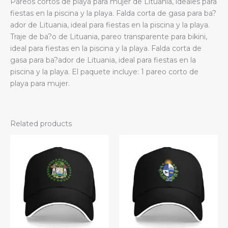
Pareos cortos de playa para mujer de Lituania, ideales para
quantity
fiestas en la piscina y la playa. Falda corta de gasa para ba?
ador de Lituania, ideal para fiestas en la piscina y la playa.
Traje de ba?o de Lituania, pareo transparente para bikini,
ideal para fiestas en la piscina y la playa. Falda corta de
gasa para ba?ador de Lituania, ideal para fiestas en la
piscina y la playa. El paquete incluye: 1 pareo corto de
playa para mujer.
Related products