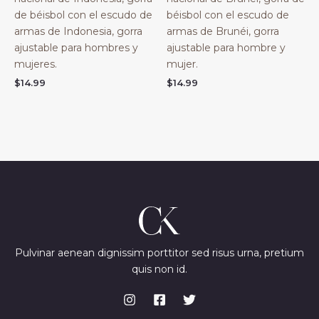
de béisbol con el escudo de
béisbol con el escudo de
armas de Indonesia, gorra
armas de Brunéi, gorra
ajustable para hombres y
ajustable para hombre y
mujeres.
mujer.
$
14.99
$
14.99
Pulvinar aenean dignissim porttitor sed risus urna, pretium
quis non id.