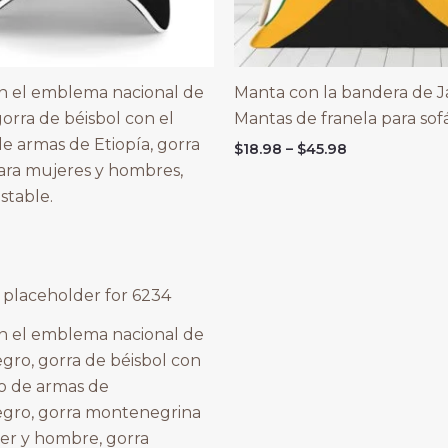
n el emblema nacional de
Manta con la bandera de J
gorra de béisbol con el
Mantas de franela para sof
e armas de Etiopía, gorra
Price
$
18.98
–
$
45.98
range:
ara mujeres y hombres,
$18.98
stable.
through
$45.98
n el emblema nacional de
ro, gorra de béisbol con
o de armas de
gro, gorra montenegrina
er y hombre, gorra