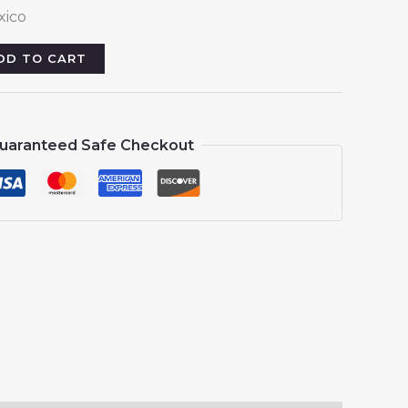
rice
xico
:
13.88.
DD TO CART
uaranteed Safe Checkout