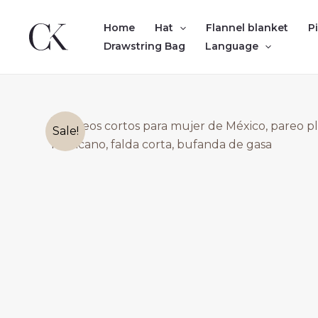
Skip
to
Home
Hat
Flannel blanket
P
content
Drawstring Bag
Language
Sale!