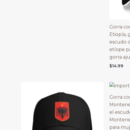
Gorra co
Etiopía, 
escudo d
etíope p
gorra aju
$
14.99
Gorra co
Monteneg
el escud
Montene
para muj