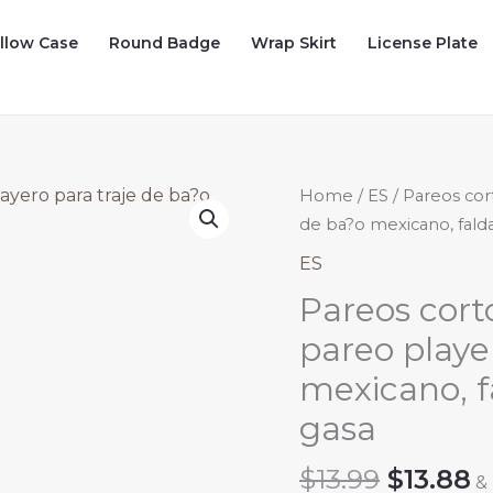
illow Case
Round Badge
Wrap Skirt
License Plate
Home
/
ES
/ Pareos cor
de ba?o mexicano, falda
ES
Pareos cort
pareo playe
mexicano, f
gasa
Origina
C
$
13.99
$
13.88
&