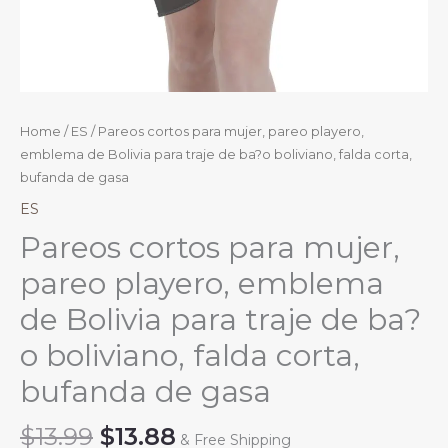
Home
/
ES
/ Pareos cortos para mujer, pareo playero,
emblema de Bolivia para traje de ba?o boliviano, falda corta,
bufanda de gasa
ES
Pareos cortos para mujer,
pareo playero, emblema
de Bolivia para traje de ba?
o boliviano, falda corta,
bufanda de gasa
Original
Current
$
13.99
$
13.88
& Free Shipping