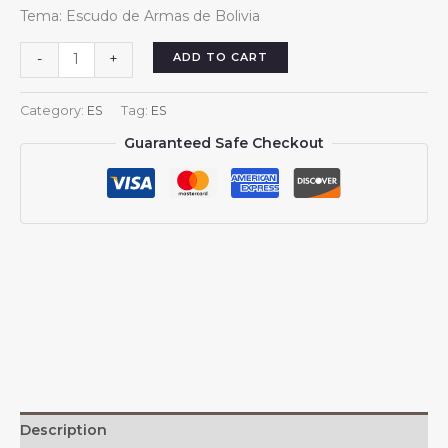
price
price
Tema: Escudo de Armas de Bolivia
was:
is:
$13.99.
$13.88.
Pareos
ADD TO CART
-
+
cortos
para
Category:
ES
Tag:
ES
mujer,
Guaranteed Safe Checkout
pareo
playero,
emblema
de
Bolivia
para
traje
de
ba?
o
boliviano,
falda
corta,
Description
bufanda