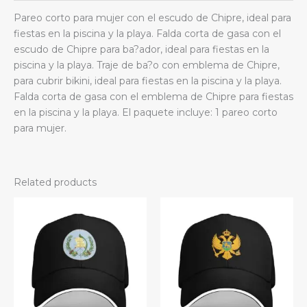
de
Pareo corto para mujer con el escudo de Chipre, ideal para
gasa.
fiestas en la piscina y la playa. Falda corta de gasa con el
quantity
escudo de Chipre para ba?ador, ideal para fiestas en la
piscina y la playa. Traje de ba?o con emblema de Chipre,
para cubrir bikini, ideal para fiestas en la piscina y la playa.
Falda corta de gasa con el emblema de Chipre para fiestas
en la piscina y la playa. El paquete incluye: 1 pareo corto
para mujer.
Related products