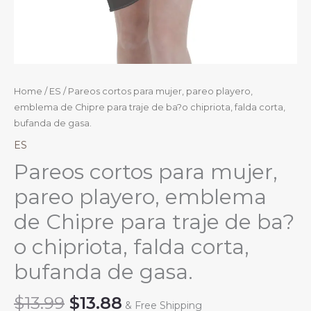
Home
/
ES
/ Pareos cortos para mujer, pareo playero,
emblema de Chipre para traje de ba?o chipriota, falda corta,
bufanda de gasa.
ES
Pareos cortos para mujer,
pareo playero, emblema
de Chipre para traje de ba?
o chipriota, falda corta,
bufanda de gasa.
Original
Current
$
13.99
$
13.88
& Free Shipping