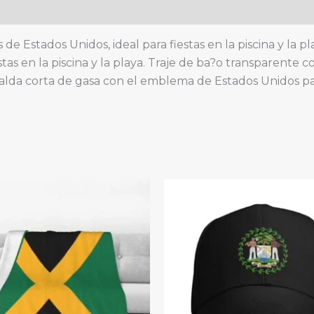
americano,
falda
corta,
e Estados Unidos, ideal para fiestas en la piscina y la p
bufanda
tas en la piscina y la playa. Traje de ba?o transparente
de
ya. Falda corta de gasa con el emblema de Estados Unidos par
gasa
quantity