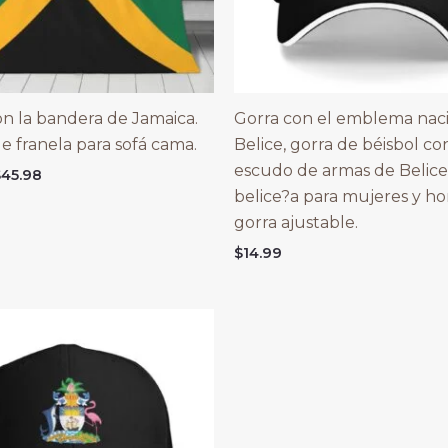
n la bandera de Jamaica.
Gorra con el emblema nac
e franela para sofá cama.
Belice, gorra de béisbol co
escudo de armas de Belice
Price
$
45.98
range:
belice?a para mujeres y h
$18.98
gorra ajustable.
through
$45.98
$
14.99