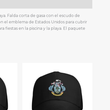
laya. Falda corta de gasa con el escudo de
 con el emblema de Estados Unidos para cubrir
a fiestas en la piscina y la playa. El paquete