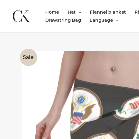
Skip
to
Home
Hat
Flannel blanket
P
content
Drawstring Bag
Language
Sale!