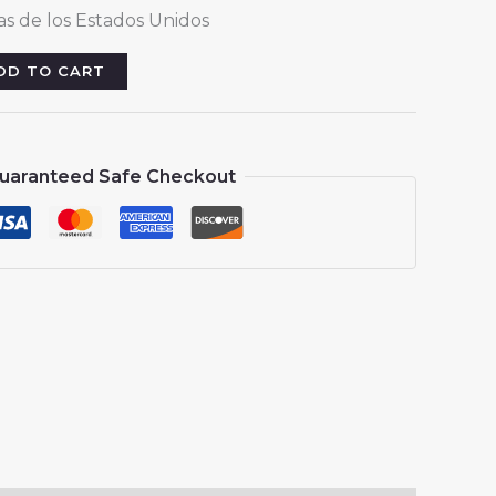
rice
s de los Estados Unidos
:
13.88.
DD TO CART
uaranteed Safe Checkout