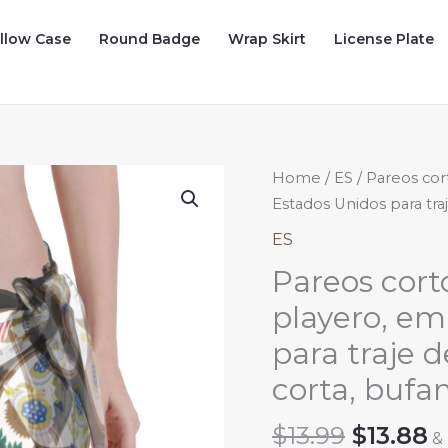
illow Case
Round Badge
Wrap Skirt
License Plate
Home
/
ES
/ Pareos co
Estados Unidos para tra
ES
Pareos cort
playero, e
para traje 
corta, bufa
Origina
C
$
13.99
$
13.88
&