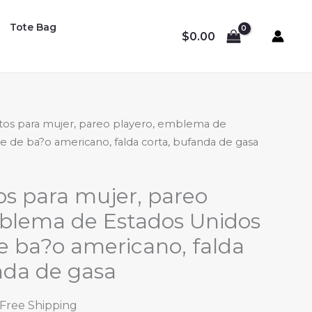
Tote Bag
$
0.00
rtos para mujer, pareo playero, emblema de
je de ba?o americano, falda corta, bufanda de gasa
os para mujer, pareo
mblema de Estados Unidos
de ba?o americano, falda
nda de gasa
l
urrent
 Free Shipping