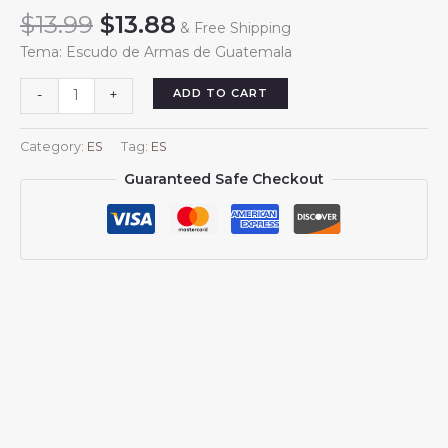
Original
Current
$
13.99
$
13.88
& Free Shipping
price
price
Tema: Escudo de Armas de Guatemala
was:
is:
$13.99.
$13.88.
Pareos
ADD TO CART
-
+
cortos
para
Category:
ES
Tag:
ES
mujer,
Guaranteed Safe Checkout
pareo
playero,
emblema
de
Guatemala
para
traje
de
ba?
o
guatemalteco,
falda