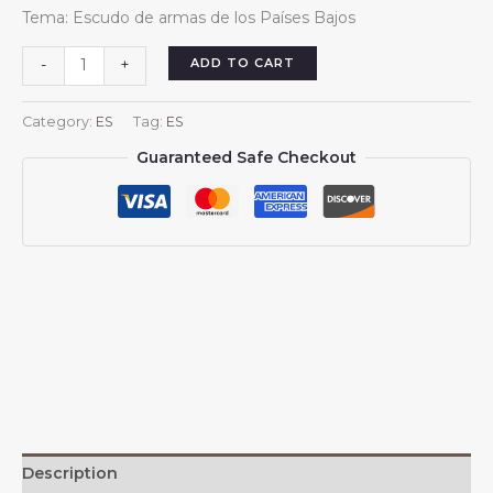
price
price
Tema: Escudo de armas de los Países Bajos
was:
is:
$13.99.
$13.88.
Pareos
ADD TO CART
-
+
cortos
para
Category:
ES
Tag:
ES
mujer,
Guaranteed Safe Checkout
pareo
playero,
emblema
de
los
Países
Bajos
para
ba?
ador
holandés,
falda
corta,
Description
bufanda