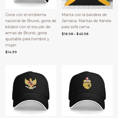
Gorra con el emblema
Manta con la bandera de
nacional de Brunéi, gorra de
Jamaica. Mantas de franela
béisbol con el escudo de
para sofá cama.
armas de Brunéi, gorra
Price
$
18.98
–
$
45.98
range:
ajustable para hombre y
$18.98
mujer.
through
$45.98
$
14.99