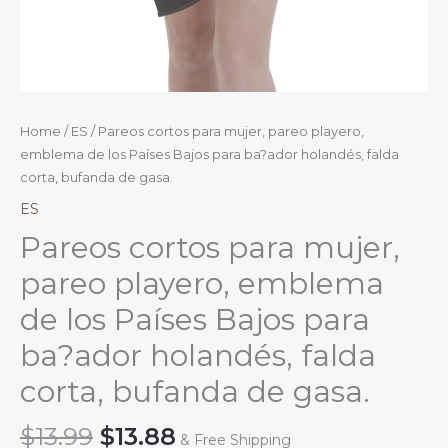
Home
/
ES
/ Pareos cortos para mujer, pareo playero,
emblema de los Países Bajos para ba?ador holandés, falda
corta, bufanda de gasa.
ES
Pareos cortos para mujer,
pareo playero, emblema
de los Países Bajos para
ba?ador holandés, falda
corta, bufanda de gasa.
Original
Current
$
13.99
$
13.88
& Free Shipping