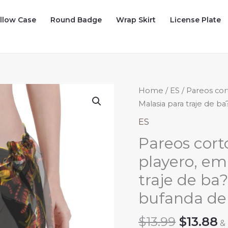
illow Case
Round Badge
Wrap Skirt
License Plate
Home
/
ES
/ Pareos co
Malasia para traje de ba
ES
Pareos cort
playero, em
traje de ba?
bufanda de
Origina
C
$
13.99
$
13.88
&