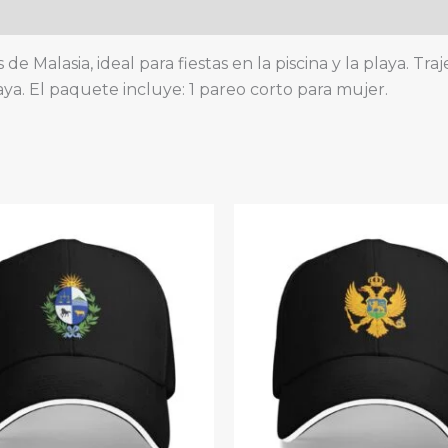
falda
corta,
bufanda
e Malasia, ideal para fiestas en la piscina y la playa. T
de
playa. El paquete incluye: 1 pareo corto para mujer.
gasa.
quantity