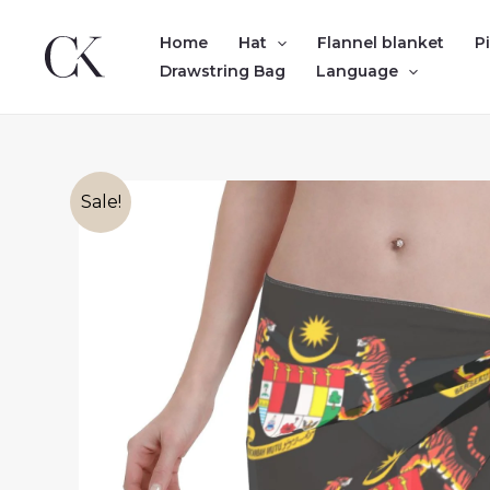
Skip
to
Home
Hat
Flannel blanket
P
content
Drawstring Bag
Language
Sale!