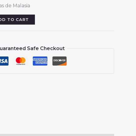
rice
s de Malasia
:
13.88.
DD TO CART
uaranteed Safe Checkout