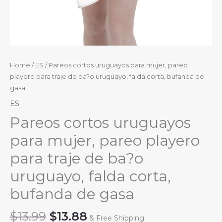
Home
/
ES
/ Pareos cortos uruguayos para mujer, pareo
playero para traje de ba?o uruguayo, falda corta, bufanda de
gasa
ES
Pareos cortos uruguayos
para mujer, pareo playero
para traje de ba?o
uruguayo, falda corta,
bufanda de gasa
Original
Current
$
13.99
$
13.88
& Free Shipping