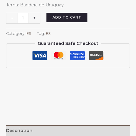
price
price
Tema: Bandera de Uruguay
was:
is:
$13.99.
$13.88.
Pareos
ADD TO CART
-
+
cortos
uruguayos
Category:
ES
Tag:
ES
para
Guaranteed Safe Checkout
mujer,
pareo
playero
para
traje
de
ba?
o
uruguayo,
falda
corta,
bufanda
de
Description
gasa