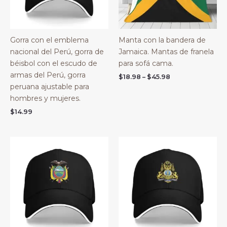
Gorra con el emblema
Manta con la bandera de
nacional del Perú, gorra de
Jamaica. Mantas de franela
béisbol con el escudo de
para sofá cama.
armas del Perú, gorra
Price
$
18.98
–
$
45.98
range:
peruana ajustable para
$18.98
hombres y mujeres.
through
$45.98
$
14.99