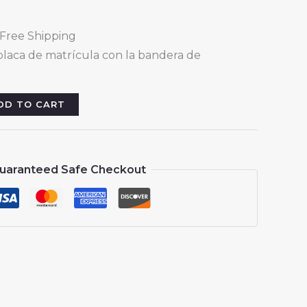
l
urrent
 Free Shipping
rice
 placa de matrícula con la bandera de
:
13.88.
DD TO CART
uaranteed Safe Checkout