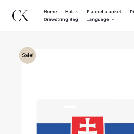
Skip
to
Home
Hat
Flannel blanket
P
content
Drawstring Bag
Language
Sale!