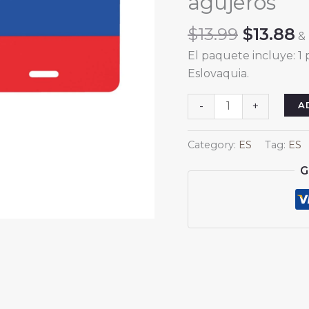
agujeros
Origina
C
$
13.99
$
13.88
&
price
p
El paquete incluye: 1
was:
is
Eslovaquia.
$13.99.
$
Placa
A
-
+
de
matrícula
Category:
ES
Tag:
ES
con
G
la
bandera
de
Eslovaquia,
placa
decorativa
para
coche,