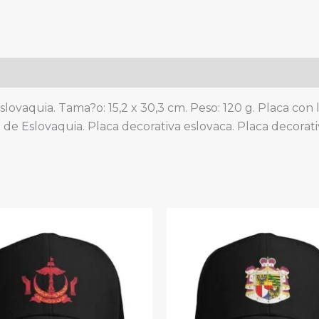
cubierta
frontal
y
trasera
de
metal,
slovaquia. Tama?o: 15,2 x 30,3 cm. Peso: 120 g. Placa con
aluminio,
de Eslovaquia. Placa decorativa eslovaca. Placa decorati
6
x
12
pulgadas,
4
agujeros
quantity