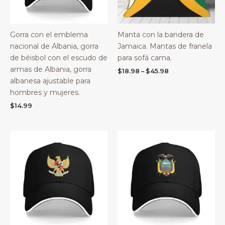
Gorra con el emblema
Manta con la bandera de
nacional de Albania, gorra
Jamaica. Mantas de franela
de béisbol con el escudo de
para sofá cama.
armas de Albania, gorra
Price
$
18.98
–
$
45.98
range:
albanesa ajustable para
$18.98
hombres y mujeres.
through
$45.98
$
14.99