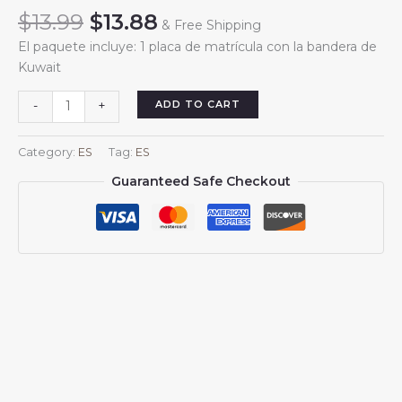
Original
Current
$
13.99
$
13.88
& Free Shipping
price
price
El paquete incluye: 1 placa de matrícula con la bandera de
was:
is:
Kuwait
$13.99.
$13.88.
Placa
ADD TO CART
-
+
de
matrícula
Category:
ES
Tag:
ES
con
Guaranteed Safe Checkout
la
bandera
de
Kuwait,
placa
decorativa
kuwaití
para
coche,
cubierta
frontal