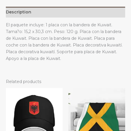
y
trasera
Description
de
metal,
El paquete incluye: 1 placa con la bandera de Kuwait.
aluminio,
Tama?o: 15,2 x 30,3 cm. Peso: 120 g. Placa con la bandera
6
de Kuwait. Placa con la bandera de Kuwait. Placa para
x
coche con la bandera de Kuwait. Placa decorativa kuwaití.
12
Placa decorativa kuwaití. Soporte para placa de Kuwait.
pulgadas,
Apoyo a la placa de Kuwait.
4
agujeros
quantity
Related products