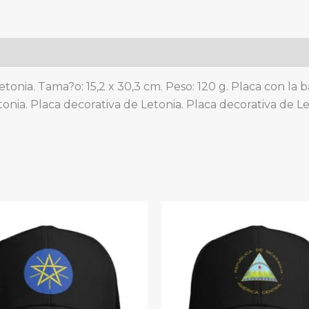
frontal
y
trasera
de
metal,
etonia. Tama?o: 15,2 x 30,3 cm. Peso: 120 g. Placa con la
aluminio,
onia. Placa decorativa de Letonia. Placa decorativa de Le
6
x
12
pulgadas,
4
agujeros
quantity