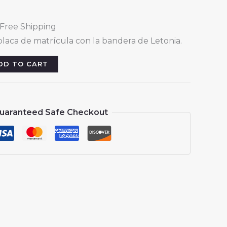
l
urrent
 Free Shipping
rice
placa de matrícula con la bandera de Letonia.
:
13.88.
DD TO CART
uaranteed Safe Checkout