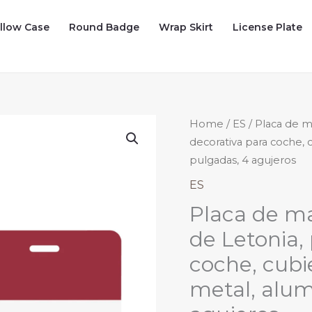
illow Case
Round Badge
Wrap Skirt
License Plate
Home
/
ES
/ Placa de m
decorativa para coche, c
pulgadas, 4 agujeros
ES
Placa de ma
de Letonia,
coche, cubie
metal, alumi