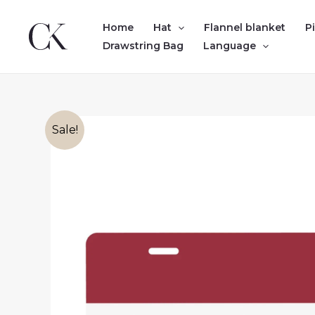
Skip
to
Home
Hat
Flannel blanket
P
content
Drawstring Bag
Language
Sale!