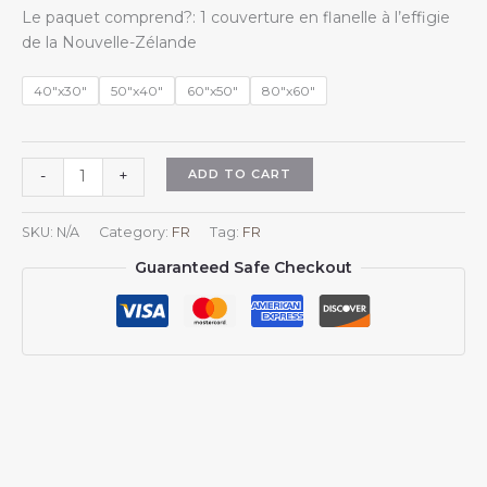
range:
Le paquet comprend?: 1 couverture en flanelle à l’effigie
$18.98
de la Nouvelle-Zélande
through
$45.98
40"x30"
50"x40"
60"x50"
80"x60"
Plaid
ADD TO CART
-
+
aux
armoiries
SKU:
N/A
Category:
FR
Tag:
FR
de
Guaranteed Safe Checkout
la
Nouvelle-
Zélande,
couverture
en
flanelle
avec
emblème
néo-