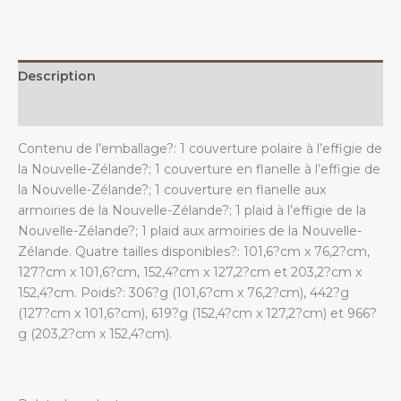
zélandais
pour
canapé,
lit
Description
ou
sofa
Additional information
quantity
Contenu de l’emballage?: 1 couverture polaire à l’effigie de
la Nouvelle-Zélande?; 1 couverture en flanelle à l’effigie de
la Nouvelle-Zélande?; 1 couverture en flanelle aux
armoiries de la Nouvelle-Zélande?; 1 plaid à l’effigie de la
Nouvelle-Zélande?; 1 plaid aux armoiries de la Nouvelle-
Zélande. Quatre tailles disponibles?: 101,6?cm x 76,2?cm,
127?cm x 101,6?cm, 152,4?cm x 127,2?cm et 203,2?cm x
152,4?cm. Poids?: 306?g (101,6?cm x 76,2?cm), 442?g
(127?cm x 101,6?cm), 619?g (152,4?cm x 127,2?cm) et 966?
g (203,2?cm x 152,4?cm).