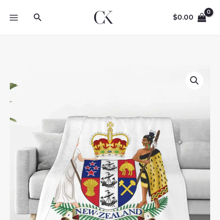
Skip
Search
to
$
0.00
content