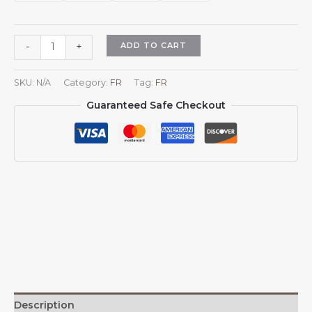
Plaid
ADD TO CART
-
+
coréen
en
SKU:
N/A
Category:
FR
Tag:
FR
flanelle,
Guaranteed Safe Checkout
motif
drapeau
de
la
Corée,
pour
canapé,
lit
ou
fauteuil.
quantity
Description