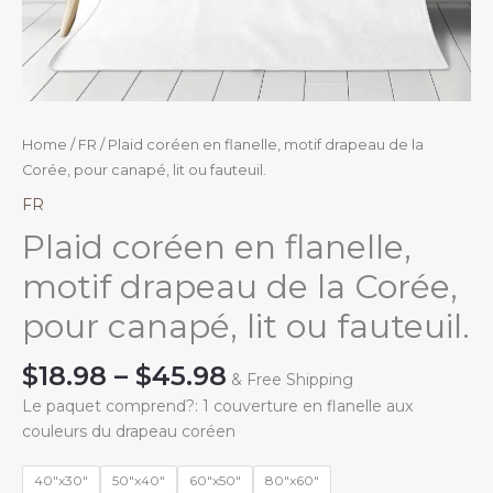
Home
/
FR
/ Plaid coréen en flanelle, motif drapeau de la
Corée, pour canapé, lit ou fauteuil.
FR
Plaid coréen en flanelle,
motif drapeau de la Corée,
pour canapé, lit ou fauteuil.
Price
$
18.98
–
$
45.98
& Free Shipping
range:
Le paquet comprend?: 1 couverture en flanelle aux
$18.98
couleurs du drapeau coréen
through
$45.98
40"x30"
50"x40"
60"x50"
80"x60"