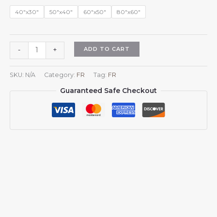
$45.98
40"x30"
50"x40"
60"x50"
80"x60"
Plaid
ADD TO CART
-
+
en
flanelle
SKU:
N/A
Category:
FR
Tag:
FR
aux
Guaranteed Safe Checkout
armoiries
de
la
Suisse,
emblème
de
la
Suisse,
pour
canapé,
lit
ou