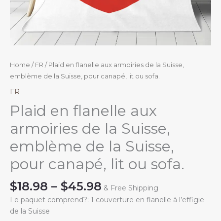
Home
/
FR
/ Plaid en flanelle aux armoiries de la Suisse,
emblème de la Suisse, pour canapé, lit ou sofa.
FR
Plaid en flanelle aux
armoiries de la Suisse,
emblème de la Suisse,
pour canapé, lit ou sofa.
Price
$
18.98
–
$
45.98
& Free Shipping
range:
Le paquet comprend?: 1 couverture en flanelle à l’effigie
$18.98
de la Suisse
through