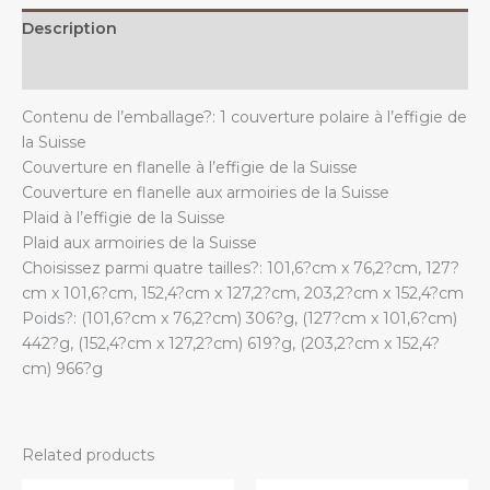
sofa.
Description
quantity
Additional information
Contenu de l’emballage?: 1 couverture polaire à l’effigie de
la Suisse
Couverture en flanelle à l’effigie de la Suisse
Couverture en flanelle aux armoiries de la Suisse
Plaid à l’effigie de la Suisse
Plaid aux armoiries de la Suisse
Choisissez parmi quatre tailles?: 101,6?cm x 76,2?cm, 127?
cm x 101,6?cm, 152,4?cm x 127,2?cm, 203,2?cm x 152,4?cm
Poids?: (101,6?cm x 76,2?cm) 306?g, (127?cm x 101,6?cm)
442?g, (152,4?cm x 127,2?cm) 619?g, (203,2?cm x 152,4?
cm) 966?g
Related products