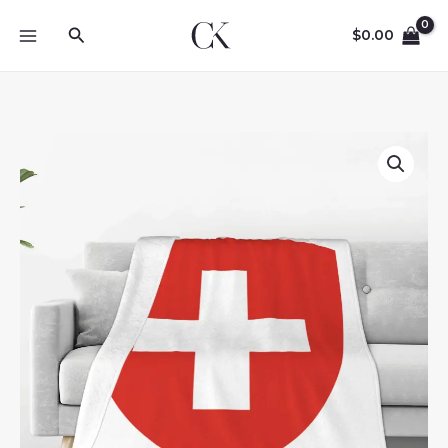
Skip
Search
to
$
0.00
content