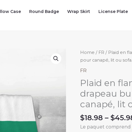
illow Case
Round Badge
Wrap Skirt
License Plate
Home
/
FR
/ Plaid en f
pour canapé, lit ou sofa
FR
Plaid en fla
drapeau bul
canapé, lit 
$
18.98
–
$
45.9
Le paquet comprend : 