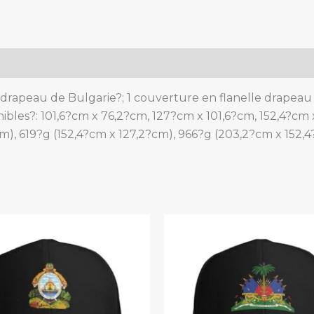
sofa.
quantity
drapeau de Bulgarie?; 1 couverture en flanelle drapeau d
nibles?: 101,6?cm x 76,2?cm, 127?cm x 101,6?cm, 152,4?cm
m), 619?g (152,4?cm x 127,2?cm), 966?g (203,2?cm x 152,4