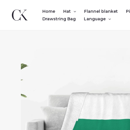
Skip
to
Home
Hat
Flannel blanket
P
content
Drawstring Bag
Language