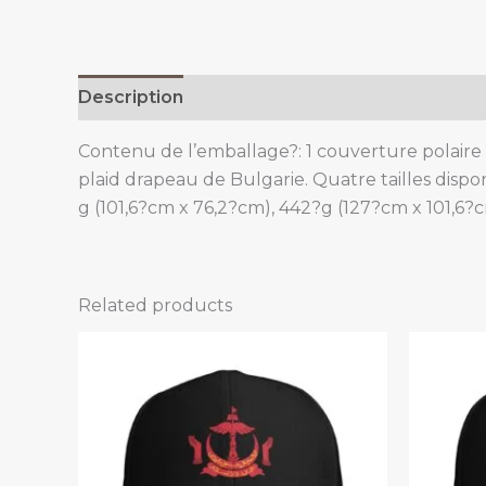
Description
Additional information
Contenu de l’emballage?: 1 couverture polaire 
plaid drapeau de Bulgarie. Quatre tailles dispo
g (101,6?cm x 76,2?cm), 442?g (127?cm x 101,6?c
Related products