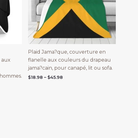
Plaid Jama?que, couverture en
 aux
flanelle aux couleurs du drapeau
jama?cain, pour canapé, lit ou sofa.
 hommes.
Price
$
18.98
–
$
45.98
range:
$18.98
through
$45.98