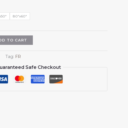
$18.98
through
$45.98
x50"
80"x60"
DD TO CART
Tag:
FR
uaranteed Safe Checkout