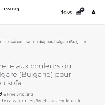
Tote Bag
$
0.00
lanelle aux couleurs du drapeau bulgare (Bulgarie)
.
nelle aux couleurs du
gare (Bulgarie) pour
ou sofa.
Price
8
& Free Shipping
range:
1 x couverture en flanelle aux couleurs du