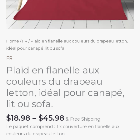
Home
/
FR
/ Plaid en flanelle aux couleurs du drapeau letton,
idéal pour canapé, lit ou sofa.
FR
Plaid en flanelle aux
couleurs du drapeau
letton, idéal pour canapé,
lit ou sofa.
Price
$
18.98
–
$
45.98
& Free Shipping
range:
Le paquet comprend : 1 x couverture en flanelle aux
$18.98
couleurs du drapeau letton
through