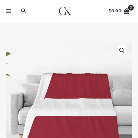
Skip
Search
to
$
0.00
content