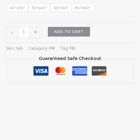
$45.98
40"x30"
50"x40"
60"x50"
80"x60"
Plaid
ADD TO CART
-
+
en
flanelle
SKU:
N/A
Category:
FR
Tag:
FR
aux
Guaranteed Safe Checkout
couleurs
du
drapeau
letton,
idéal
pour
canapé,
lit
ou
sofa.
quantity