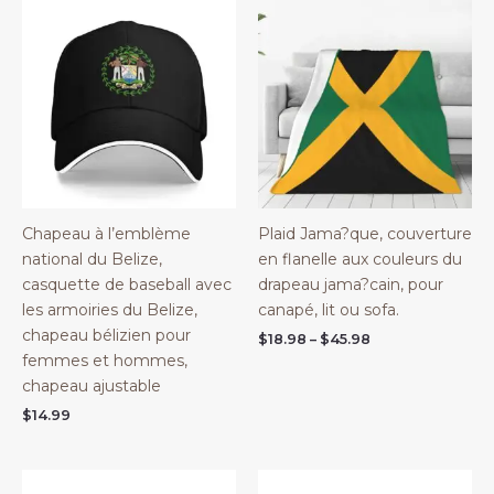
Chapeau à l’emblème
Plaid Jama?que, couverture
national du Belize,
en flanelle aux couleurs du
casquette de baseball avec
drapeau jama?cain, pour
les armoiries du Belize,
canapé, lit ou sofa.
chapeau bélizien pour
Price
$
18.98
–
$
45.98
range:
femmes et hommes,
$18.98
chapeau ajustable
through
$45.98
$
14.99