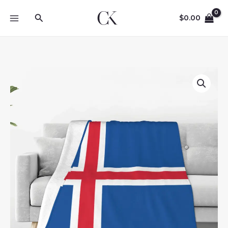
Skip
Search
to
$
0.00
content