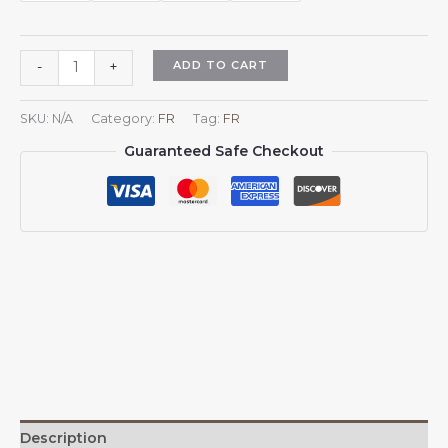
Plaid
ADD TO CART
-
+
Islande
en
SKU:
N/A
Category:
FR
Tag:
FR
flanelle,
Guaranteed Safe Checkout
motif
drapeau
islandais,
pour
canapé,
lit
ou
sofa.
quantity
Description