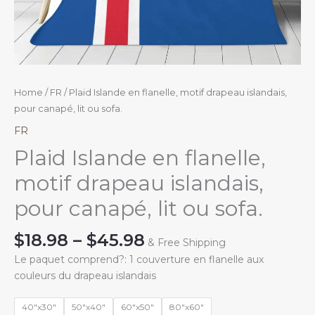
Home
/
FR
/ Plaid Islande en flanelle, motif drapeau islandais,
pour canapé, lit ou sofa.
FR
Plaid Islande en flanelle,
motif drapeau islandais,
pour canapé, lit ou sofa.
Price
$
18.98
–
$
45.98
& Free Shipping
range:
Le paquet comprend?: 1 couverture en flanelle aux
$18.98
couleurs du drapeau islandais
through
$45.98
40"x30"
50"x40"
60"x50"
80"x60"