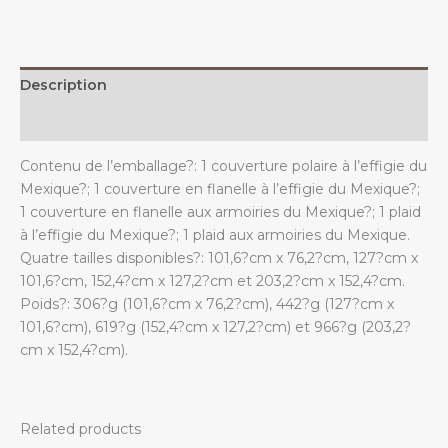
pour
canapé,
lit
ou
Description
sofa.
quantity
Additional information
Contenu de l’emballage?: 1 couverture polaire à l’effigie du
Mexique?; 1 couverture en flanelle à l’effigie du Mexique?;
1 couverture en flanelle aux armoiries du Mexique?; 1 plaid
à l’effigie du Mexique?; 1 plaid aux armoiries du Mexique.
Quatre tailles disponibles?: 101,6?cm x 76,2?cm, 127?cm x
101,6?cm, 152,4?cm x 127,2?cm et 203,2?cm x 152,4?cm.
Poids?: 306?g (101,6?cm x 76,2?cm), 442?g (127?cm x
101,6?cm), 619?g (152,4?cm x 127,2?cm) et 966?g (203,2?
cm x 152,4?cm).
Related products