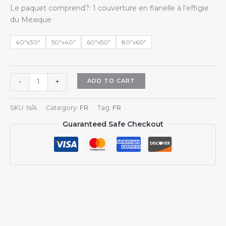
range:
Le paquet comprend?: 1 couverture en flanelle à l’effigie
$18.98
du Mexique
through
$45.98
40"x30"
50"x40"
60"x50"
80"x60"
Plaid
ADD TO CART
-
+
mexicain
aux
SKU:
N/A
Category:
FR
Tag:
FR
armoiries
Guaranteed Safe Checkout
du
Mexique,
couverture
en
flanelle
avec
emblème
du
Mexique