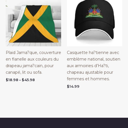
Plaid Jama?que, couverture
Casquette ha?tienne avec
en flanelle aux couleurs du
emblème national, soutien
drapeau jama?cain, pour
aux armoiries d’Ha?ti,
canapé, lit ou sofa.
chapeau ajustable pour
femmes et hommes.
Price
$
18.98
–
$
45.98
range:
$
14.99
$18.98
through
$45.98