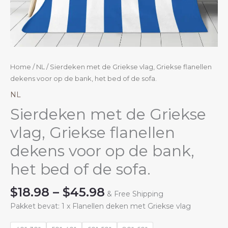
Home
/
NL
/ Sierdeken met de Griekse vlag, Griekse flanellen
dekens voor op de bank, het bed of de sofa.
NL
Sierdeken met de Griekse
vlag, Griekse flanellen
dekens voor op de bank,
het bed of de sofa.
Price
$
18.98
–
$
45.98
& Free Shipping
range:
Pakket bevat: 1 x Flanellen deken met Griekse vlag
$18.98
through