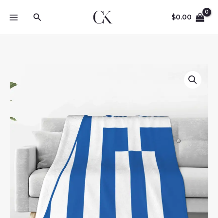
Skip
Search
to
$
0.00
content