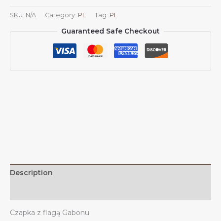
czapkę
SKU:
N/A
Category:
PL
Tag:
PL
baseballową
Guaranteed Safe Checkout
z
flagą
Gabonu
z
czapką
Gabonu
wspierającą
gabońską
czapkę
trucker
Dad
dla
mężczyzn
Description
i
kobiet
Additional information
quantity
Czapka z flagą Gabonu