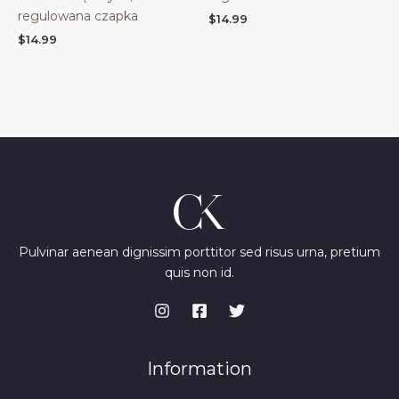
regulowana czapka
$
14.99
$
14.99
Pulvinar aenean dignissim porttitor sed risus urna, pretium
quis non id.
Information