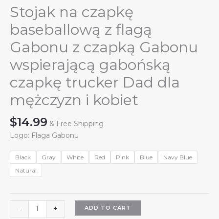
Stojak na czapkę
baseballową z flagą
Gabonu z czapką Gabonu
wspierającą gabońską
czapkę trucker Dad dla
mężczyzn i kobiet
$
14.99
& Free Shipping
Logo: Flaga Gabonu
Black
Gray
White
Red
Pink
Blue
Navy Blue
Natural
Stojak
ADD TO CART
-
+
na