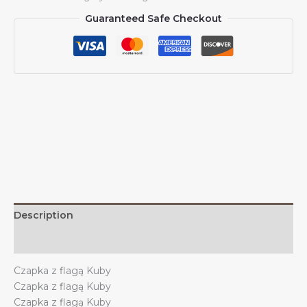
baseballową
Guaranteed Safe Checkout
z
flagą
Kuby
z
kapeluszem
wspierającym
Kubę,
czapka
Trucker
Dad
dla
mężczyzn
i
Description
kobiet
quantity
Additional information
Czapka z flagą Kuby
Czapka z flagą Kuby
Czapka z flagą Kuby