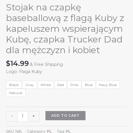
Stojak na czapkę
baseballową z flagą Kuby z
kapeluszem wspierającym
Kubę, czapka Trucker Dad
dla mężczyzn i kobiet
$
14.99
& Free Shipping
Logo: Flaga Kuby
Black
Gray
White
Red
Pink
Blue
Navy Blue
Natural
Stojak
ADD TO CART
-
+
na
czapkę
SKU:
N/A
Category:
PL
Tag:
PL