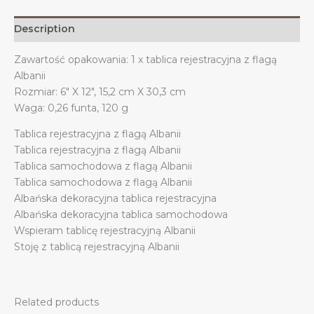
6x12
cali,
Description
4
otwory
Zawartość opakowania: 1 x tablica rejestracyjna z flagą
quantity
Albanii
Rozmiar: 6″ X 12″, 15,2 cm X 30,3 cm
Waga: 0,26 funta, 120 g
Tablica rejestracyjna z flagą Albanii
Tablica rejestracyjna z flagą Albanii
Tablica samochodowa z flagą Albanii
Tablica samochodowa z flagą Albanii
Albańska dekoracyjna tablica rejestracyjna
Albańska dekoracyjna tablica samochodowa
Wspieram tablicę rejestracyjną Albanii
Stoję z tablicą rejestracyjną Albanii
Related products