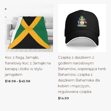
Koc z flagą Jamajki,
Czapka z daszkiem z
flanelowy koc z Jamajki na
godłem narodowym
kanapę i łóżko w stylu
Bahamów, wspierająca herb
jamajskim
Bahamów, czapka z
daszkiem Bahamska dla
Price
$
18.98
–
$
45.98
range:
kobiet i mężczyzn,
$18.98
regulowana czapka
through
$45.98
$
14.99