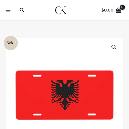
Skip
Search
to
$
0.00
content
Sale!