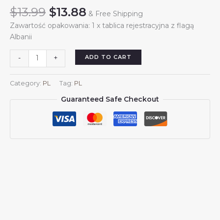
Original
Current
$
13.99
$
13.88
& Free Shipping
price
price
Zawartość opakowania: 1 x tablica rejestracyjna z flagą
was:
is:
Albanii
$13.99.
$13.88.
Tablica
ADD TO CART
-
+
rejestracyjna
z
Category:
PL
Tag:
PL
flagą
Guaranteed Safe Checkout
Albanii,
dekoracyjna
tablica
samochodowa
z
przodu
i
z
tyłu,
metalowa,
aluminiowa,