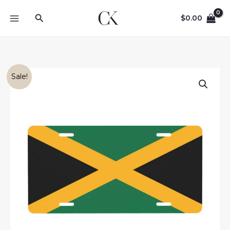
Skip
Search
to
$
0.00
content
Sale!