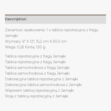
metalowa,
aluminiowa,
6x12
Description
cali,
4
Zawartość opakowania: 1 x tablica rejestracyjna z flagą
otwory
Jamajki
quantity
Wymiary: 6″ X 12″, 15,2 cm X 30,3 cm
Waga: 0,26 funta, 120 g
Tablica rejestracyjna z flagą Jamajki
Tablica rejestracyjna z flagą Jamajki
Tablica samochodowa z flagą Jamajki
Tablica samochodowa z flagą Jamajki
Dekoracyjna tablica rejestracyjna z Jamajki
Dekoracyjna tablica samochodowa z Jamajki
Wspieram tablicę rejestracyjną z Jamajki
Stoję z tablicą rejestracyjną z Jamajki