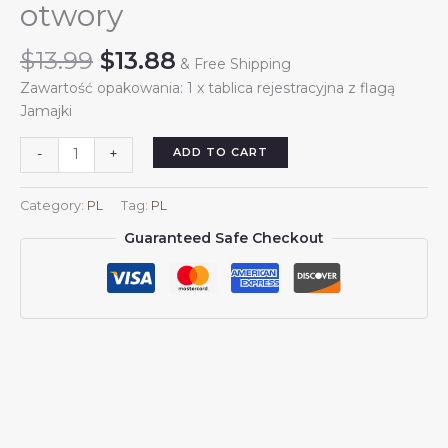
otwory
Original
Current
$
13.99
$
13.88
& Free Shipping
price
price
Zawartość opakowania: 1 x tablica rejestracyjna z flagą
was:
is:
Jamajki
$13.99.
$13.88.
Tablica
ADD TO CART
-
+
rejestracyjna
z
Category:
PL
Tag:
PL
flagą
Guaranteed Safe Checkout
Jamajki,
dekoracyjna
tablica
rejestracyjna
z
Jamajki,
przednia
i
tylna
pokrywa,