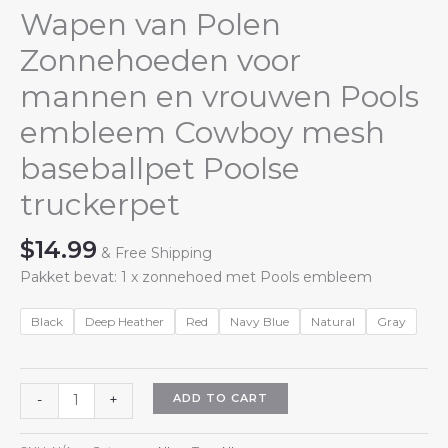
Wapen van Polen
Zonnehoeden voor
mannen en vrouwen Pools
embleem Cowboy mesh
baseballpet Poolse
truckerpet
$
14.99
& Free Shipping
Pakket bevat: 1 x zonnehoed met Pools embleem
Black
Deep Heather
Red
Navy Blue
Natural
Gray
Wapen
ADD TO CART
-
+
van
Polen