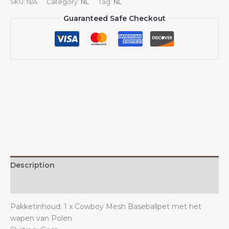
SKU:
N/A
Category:
NL
Tag:
NL
Zonnehoeden
Guaranteed Safe Checkout
voor
mannen
en
vrouwen
Pools
embleem
Cowboy
mesh
baseballpet
Poolse
truckerpet
quantity
Description
Additional information
Pakketinhoud: 1 x Cowboy Mesh Baseballpet met het
wapen van Polen